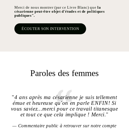
Merci de nous montrer (par ce Livre Blanc) que
la
césarienne peut-être objet d'études et de politiques
publiques".
ÉCOUTER SON INTERVENTION
Paroles des femmes
"
4 ans après ma césarienne je suis tellement
émue et heureuse qu'on en parle ENFIN! Si
syn
vous saviez...merci pour ce travail titanesque
d
et tout ce que cela implique ! Merci.
"
re
m
rdv
Commentaire public à retrouver sur notre compte