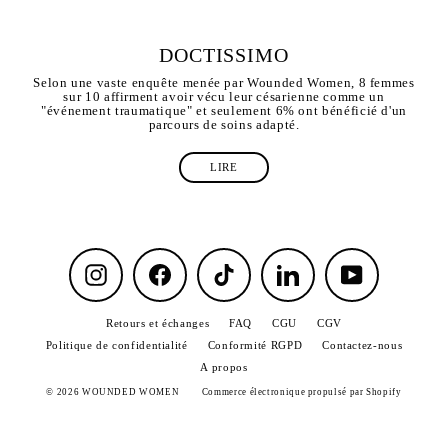
DOCTISSIMO
Selon une vaste enquête menée par Wounded Women, 8 femmes
sur 10 affirment avoir vécu leur césarienne comme un
"événement traumatique" et seulement 6% ont bénéficié d'un
parcours de soins adapté.
LIRE
Instagram
Facebook
TikTok
LinkedIn
YouTube
Retours et échanges
FAQ
CGU
CGV
Politique de confidentialité
Conformité RGPD
Contactez-nous
A propos
© 2026 WOUNDED WOMEN
Commerce électronique propulsé par Shopify