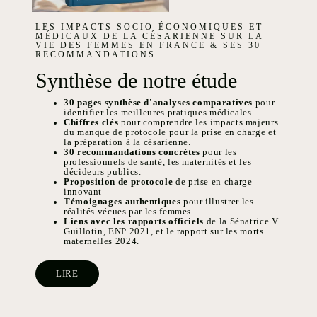
LES IMPACTS SOCIO-ÉCONOMIQUES ET
MÉDICAUX DE LA CÉSARIENNE SUR LA
VIE DES FEMMES EN FRANCE & SES 30
RECOMMANDATIONS.
Synthèse de notre étude
30 pages synthèse d'analyses comparatives
pour
identifier les meilleures pratiques médicales.
Chiffres clés
pour comprendre les impacts majeurs
du manque de protocole pour la prise en charge et
la préparation à la césarienne.
30 recommandations concrètes
pour les
professionnels de santé, les maternités et les
décideurs publics.
Proposition de protocole
de prise en charge
innovant
Témoignages authentiques
pour illustrer les
réalités vécues par les femmes.
Liens avec les rapports officiels
de la Sénatrice V.
Guillotin, ENP 2021, et le rapport sur les morts
maternelles 2024.
LIRE